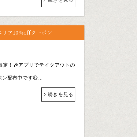
エリア10%offクーポン
14)限定！🎉アプリでテイクアウトの
ポン配布中です😆...
続きを見る