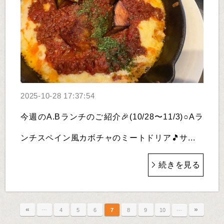
2025-10-28 17:37:54
今週のA.Bランチのご紹介🎉(10/28〜11/3)○Aラ
ンチスペイン風カボチャのミートドリア🎵サ...
続きを見る
«
…
»
…
4
5
6
7
8
9
10