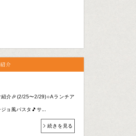
ご紹介
介🎉(2/25〜2/29)○Aランチア
ョ風パスタ🎵サ...
続きを見る