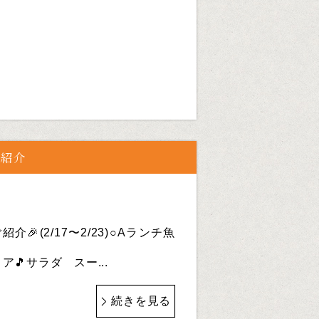
ご紹介
介🎉(2/17〜2/23)○Aランチ魚
🎵サラダ スー...
続きを見る