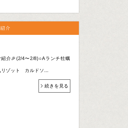
ご紹介
介🎉(2/4〜2/8)○Aランチ牡蠣
ゾット カルドソ...
続きを見る