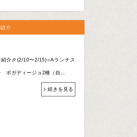
ご紹介
介🎉(2/10〜2/15)○Aランチス
 ボガディージョ2種（自...
続きを見る